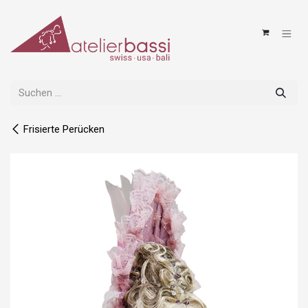
Zum Inhalt springen
Frisierte Perücken