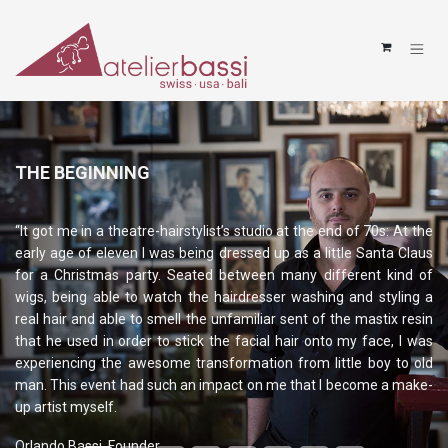
Zum Inhalt springen
THE BEGINNING
“It got me in a theatre-hairstylist’s studio at the end of 70s: At the
early age of eleven I was being dressed up as a little Santa Claus
for a Christmas party. Seated between many different kind of
wigs, being able to watch the hairdresser washing and styling a
real hair and able to smell the unfamiliar sent of the mastix resin
that he used in order to stick the facial hair onto my face, I was
experiencing the awesome transformation from little boy to old
man. This event had such an impact on me that I become a make-
up artist myself.
Orlando Bassi, Founder